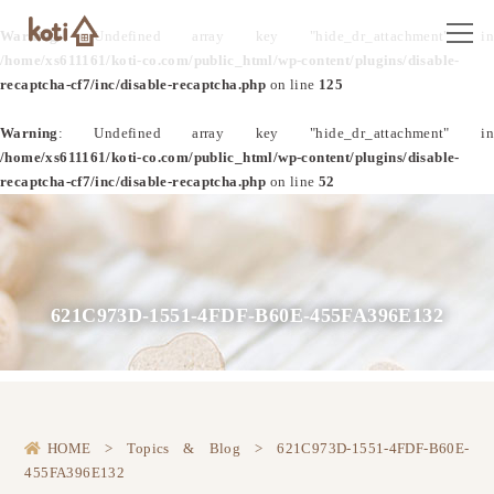
Warning
: Undefined array key "hide_dr_attachment" in
/home/xs611161/koti-co.com/public_html/wp-content/plugins/disable-
recaptcha-cf7/inc/disable-recaptcha.php
on line
125
Warning
: Undefined array key "hide_dr_attachment" in
/home/xs611161/koti-co.com/public_html/wp-content/plugins/disable-
recaptcha-cf7/inc/disable-recaptcha.php
on line
52
621C973D-1551-4FDF-B60E-455FA396E132
HOME
>
Topics & Blog
>
621C973D-1551-4FDF-B60E-
455FA396E132