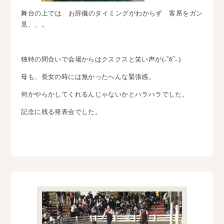
舞台の上では お辞儀のタイミングがわからず 客席をガン
見、、。
独特の間合いで会場からはクスクスと笑い声が(˶‾᷄ꈊ‾᷅˵ )
母も、長女の時には無かったへんな緊張感。
何かやらかしてくれるんじゃないかとハラハラでした。
記念に残る発表会でした。