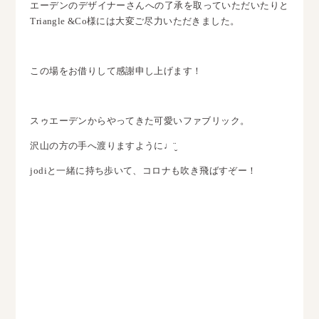
エーデンのデザイナーさんへの了承を取っていただいたりと
Triangle &Co様には大変
ご尽力いただきました。
この場をお借りして感謝申し上げます！
スゥエーデンからやってきた可愛いファブリック。
沢山の方の手へ渡りますように♩¨̮
jodiと一緒に持ち歩いて、コロナも吹き飛ばすぞー！