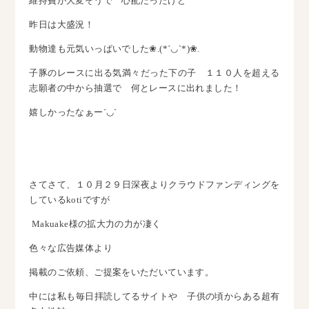
維持費が大変そうで 心配だったけど
昨日は大盛況！
動物達も元気いっぱいでした❀.(*´◡`*)❀.
子豚のレースに出る気満々だった下の子 １１０人を超える
志願者の中から抽選で 何とレースに出れました！
嬉しかったなぁー´◡`
さてさて、１０月２９日深夜よりクラウドファンディングを
しているkotiですが
Makuake様の拡大力の力が凄く
色々な広告媒体より
掲載のご依頼、ご提案をいただいています。
中には私も毎日拝読してるサイトや 子供の頃からある超有