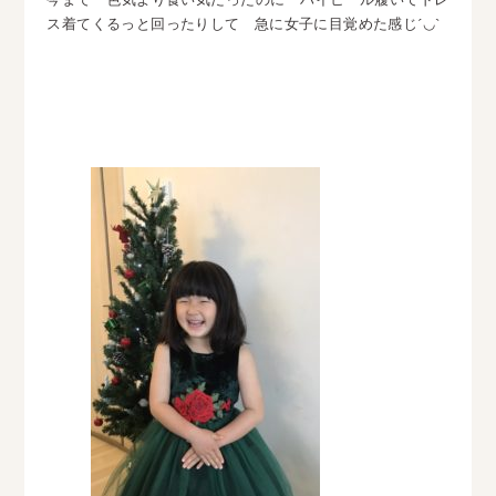
ス着てくるっと回ったりして 急に女子に目覚めた感じ´◡`