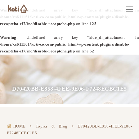
Warning
: Undefined array key "hide_dr_attachment" in
/home/xs611161/koti-co.com/public_html/wp-content/plugins/disable-
recaptcha-cf7/inc/disable-recaptcha.php
on line
125
Warning
: Undefined array key "hide_dr_attachment" in
/home/xs611161/koti-co.com/public_html/wp-content/plugins/disable-
recaptcha-cf7/inc/disable-recaptcha.php
on line
52
D70420BB-E858-4FEE-9E06-F7248ECBC1E5
HOME
>
Topics & Blog
>
D70420BB-E858-4FEE-9E06-
F7248ECBC1E5