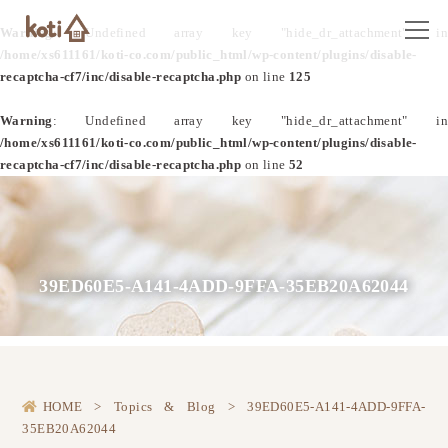
Warning
: Undefined array key "hide_dr_attachment" in
/home/xs611161/koti-co.com/public_html/wp-content/plugins/disable-
recaptcha-cf7/inc/disable-recaptcha.php
on line
125
Warning
: Undefined array key "hide_dr_attachment" in
/home/xs611161/koti-co.com/public_html/wp-content/plugins/disable-
recaptcha-cf7/inc/disable-recaptcha.php
on line
52
39ED60E5-A141-4ADD-9FFA-35EB20A62044
HOME
>
Topics & Blog
>
39ED60E5-A141-4ADD-9FFA-
35EB20A62044