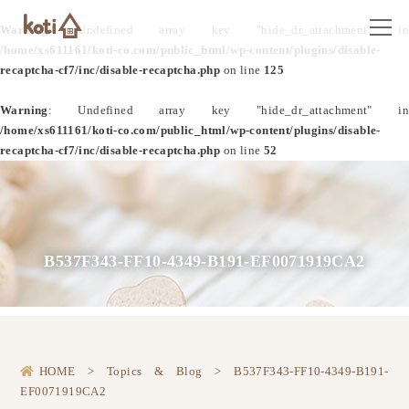
Warning
: Undefined array key "hide_dr_attachment" in
/home/xs611161/koti-co.com/public_html/wp-content/plugins/disable-
recaptcha-cf7/inc/disable-recaptcha.php
on line
125
Warning
: Undefined array key "hide_dr_attachment" in
/home/xs611161/koti-co.com/public_html/wp-content/plugins/disable-
recaptcha-cf7/inc/disable-recaptcha.php
on line
52
B537F343-FF10-4349-B191-EF0071919CA2
HOME
>
Topics & Blog
>
B537F343-FF10-4349-B191-
EF0071919CA2