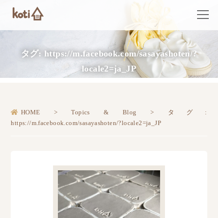
タグ:
https://m.facebook.com/sasayashoten/?
locale2=ja_JP
HOME
>
Topics & Blog
>
タグ:
https://m.facebook.com/sasayashoten/?locale2=ja_JP